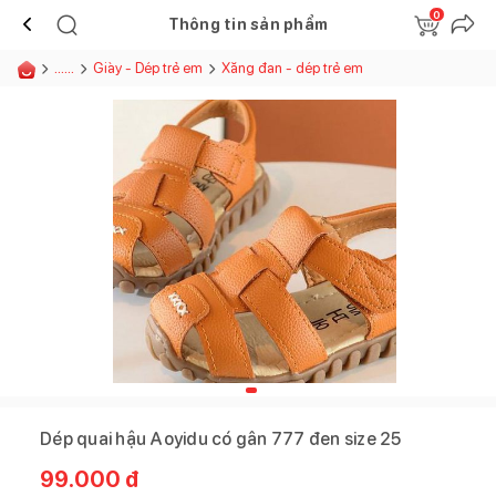
0
Thông tin sản phẩm
......
Giày - Dép trẻ em
Xăng đan - dép trẻ em
Dép quai hậu Aoyidu có gân 777 đen size 25
99.000
đ