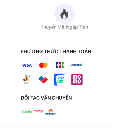
Khuyến Mãi Ngập Tràn
PHƯƠNG THỨC THANH TOÁN
 tỷ lệ hợp lý, mang
n và thấm hút mồ hôi
độ, ánh mặt trời trực
h trạng hăm bí do đổ
ĐỐI TÁC VẬN CHUYỂN