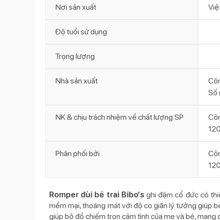
Nơi sản xuất
Việ
Độ tuổi sử dụng
Trọng lượng
Nhà sản xuất
Côn
Số 
NK & chịu trách nhiệm về chất lượng SP
Cô
120
Phân phối bởi
Cô
120
Romper đùi bé trai Bibo’s
ghi đậm cổ đức có thiế
mềm mại, thoáng mát với độ co giãn lý tưởng giúp bé
giúp bộ đồ chiếm trọn cảm tình của mẹ và bé, mang 