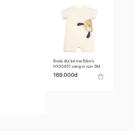
Body đùi bé trai Bibo's
H100451 vàng in cún 3M
189.000
đ