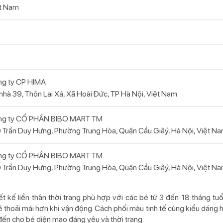
t Nam
g ty CP HIMA
nhà 39, Thôn Lai Xá, Xã Hoài Đức, TP Hà Nội, Việt Nam
ng ty CỔ PHẦN BIBO MART TM
 Trần Duy Hưng, Phường Trung Hòa, Quận Cầu Giâý, Hà Nội, Việt N
ng ty CỔ PHẦN BIBO MART TM
 Trần Duy Hưng, Phường Trung Hòa, Quận Cầu Giâý, Hà Nội, Việt N
t kế liền thân thời trang phù hợp với các bé từ 3 đến 18 tháng tuổi
 thoải mái hơn khi vận động. Cách phối màu tinh tế cùng kiểu dáng h
đến cho bé diện mạo đáng yêu và thời trang.