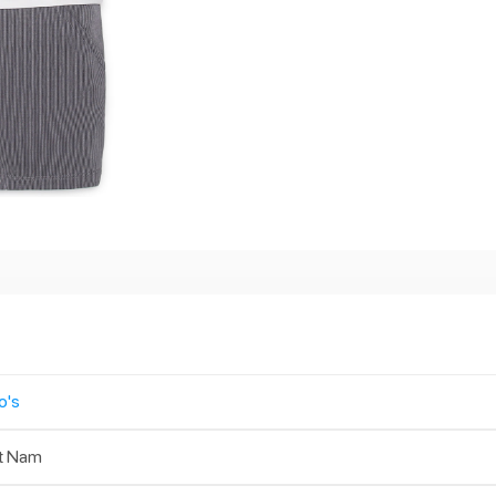
o's
t Nam