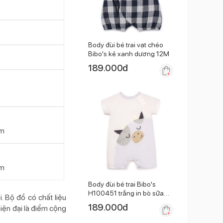
Body đùi bé trai vạt chéo
Bibo's kẻ xanh dương 12M
189.000
đ
am
am
Body đùi bé trai Bibo's
H100451 trắng in bò sữa
. Bộ đồ có chất liệu
6M
189.000
đ
iện đại là điểm cộng