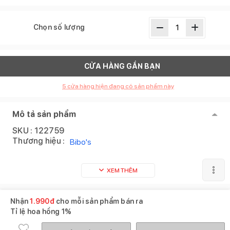
Chọn số lượng
CỬA HÀNG GẦN BẠN
5
cửa hàng hiện đang có sản phẩm này
Mô tả sản phẩm
SKU :
122759
Thương hiệu :
Bibo's
XEM THÊM
Sản phẩm tương tự
Xem tất cả
Nhận
1.990
đ
cho mỗi sản phẩm bán ra
Tỉ lệ hoa hồng
1%