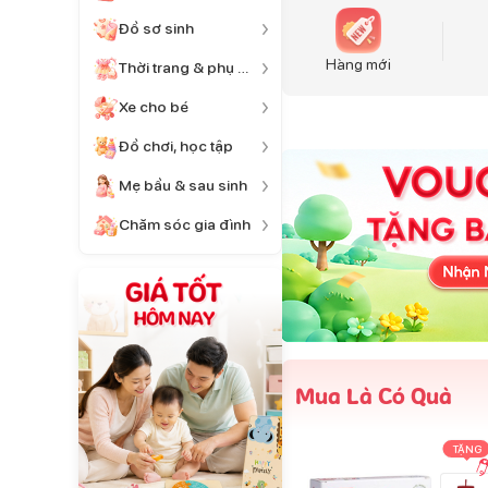
Đồ sơ sinh
Hàng mới
Thời trang & phụ kiện
Xe cho bé
Đồ chơi, học tập
Mẹ bầu & sau sinh
Chăm sóc gia đình
Mua Là Có Quà
TẶNG
TẶNG
TẶNG