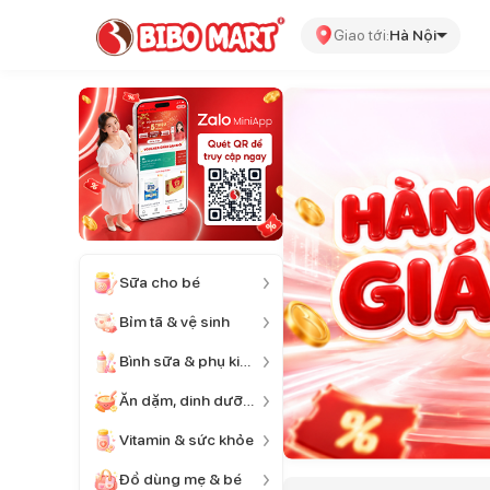
Giao tới:
Hà Nội
Sữa cho bé
Bỉm tã & vệ sinh
Bình sữa & phụ kiện
Ăn dặm, dinh dưỡng
Vitamin & sức khỏe
Đồ dùng mẹ & bé