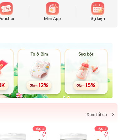
Voucher
Mini App
Sự kiện
Xem tất cả
TẶNG
TẶNG