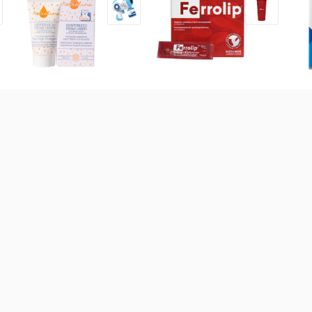
Kem đánh răng hữu cơ cho
Sắt sinh học Ferrolip cho bà
Sữ
bé NeBiolina 50ml (0-3Y)
bầu (Hộp 20 gói)
trợ
thá
160.000
đ
415.000
đ
58
 bột các loại
Sữa theo công dụng
Sữa theo xuất xứ
Sữ
-
10
%
(