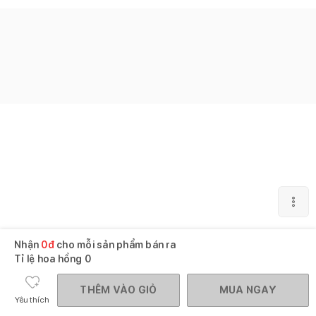
Nhận
0
đ
cho mỗi sản phẩm bán ra
Tỉ lệ hoa hồng
0
THÊM VÀO GIỎ
MUA NGAY
Yêu thích