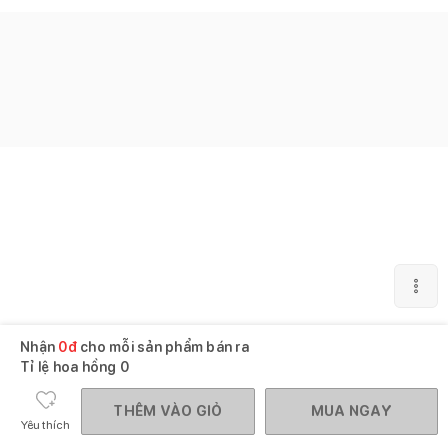
Nhận
0
đ
cho mỗi sản phẩm bán ra
Tỉ lệ hoa hồng
0
THÊM VÀO GIỎ
MUA NGAY
Yêu thích