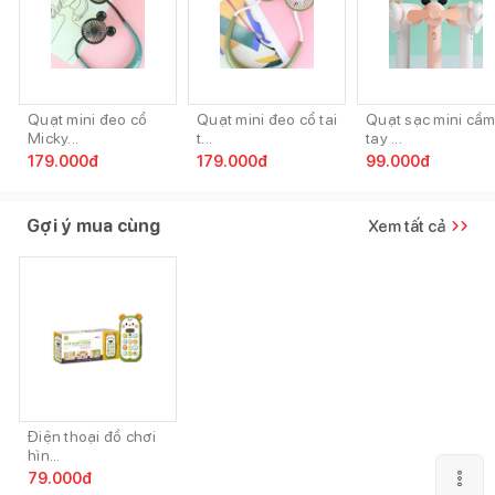
Quạt mini đeo cổ
Quạt mini đeo cổ tai
Quạt sạc mini cầ
Micky...
t...
tay ...
179.000
đ
179.000
đ
99.000
đ
Gợi ý mua cùng
Xem tất cả
Điện thoại đồ chơi
hìn...
79.000
đ