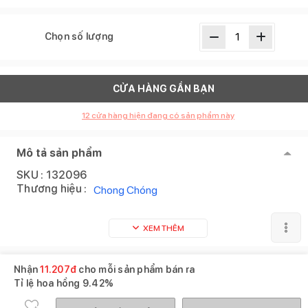
Chọn số lượng
CỬA HÀNG GẦN BẠN
12
cửa hàng hiện đang có sản phẩm này
Mô tả sản phẩm
SKU :
132096
Thương hiệu :
Chong Chóng
XEM THÊM
Sản phẩm tương tự
Xem tất cả
Nhận
11.207
đ
cho mỗi sản phẩm bán ra
Tỉ lệ hoa hồng
9.42%