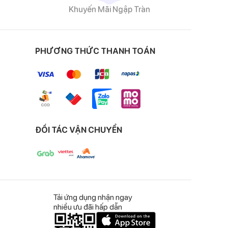
Khuyến Mãi Ngập Tràn
túi chéo hai bên,
PHƯƠNG THỨC THANH TOÁN
hó chịu.
ĐỐI TÁC VẬN CHUYỂN
 với đa dạng lựa
Tải ứng dụng nhận ngay
nhiều ưu đãi hấp dẫn