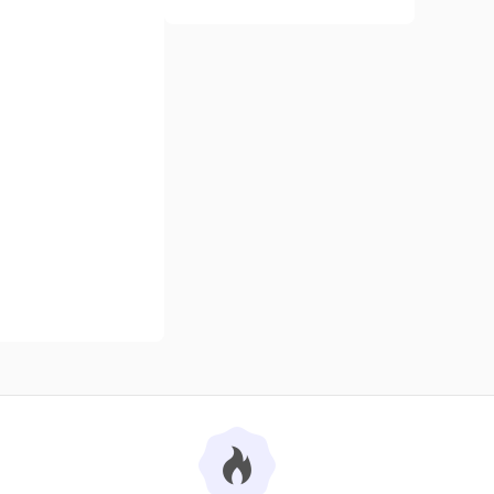
ẩm có độ mềm mại,
ạt động vui chơi, vận