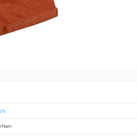
o's
t Nam