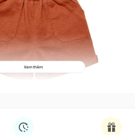
Xem thêm
Quần sooc bé trai Chong Chóng
 xuất từ 72% bamboo, 25% cotton, 32% spandex. Nhờ vậy, sản ph
 thoải mái mà không hề gây khó chịu, bí bách. là khi tham gia các ho