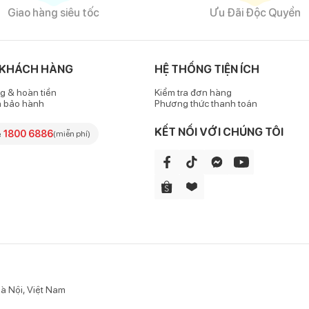
Giao hàng siêu tốc
Ưu Đãi Độc Quyền
ooc Chong Chóng 31634 đen có phom dáng khỏe khoắn, năng động với 
 KHÁCH HÀNG
HỆ THỐNG TIỆN ÍCH
g & hoàn tiền
Kiểm tra đơn hàng
chơi một cách thoải mái .
h bảo hành
Phương thức thanh toán
bụng của bé, đồng thời không gây bí bách hay tạo vết hằn khiến bé k
KẾT NỐI VỚI CHÚNG TÔI
e
1800 6886
(miễn phí)
 sooc bé trai Chong Chóng là một trong những item dễ dàng phối đồ
à Nội, Việt Nam