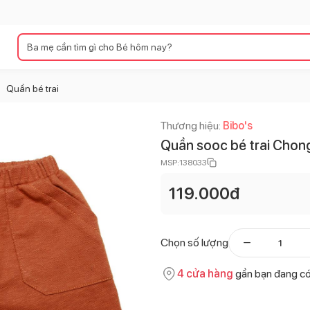
Quần bé trai
>
Thương hiệu:
Bibo's
Quần sooc bé trai Cho
MSP:
138033
119.000
đ
Chọn số lượng
4
cửa hàng
gần bạn đang c