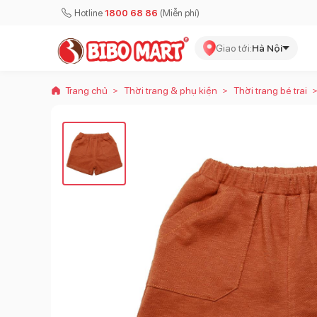
Hotline
1800 68 86
(Miễn phí)
Giao tới:
Hà Nội
Trang chủ
Thời trang & phụ kiện
Thời trang bé trai
>
>