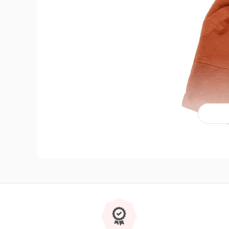
Đặc điểm nổi bật của sản phẩm
Chất liệu mềm mại, thấm hút mồ hôi tốt
Quần sooc bé trai Chong Chóng
31634 nâu được sản
thông thoáng và thấm hút mồ hôi tốt giúp bé vận động