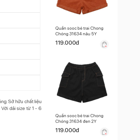
Quần sooc bé trai Chong
Chóng 31634 nâu 5Y
119.000
đ
g. Sở hữu chất liệu
ới dải size từ 1 - 6
Quần sooc bé trai Chong
Chóng 31634 đen 2Y
119.000
đ