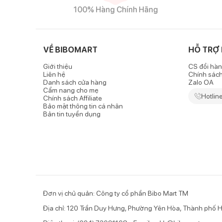
động mạnh.
100% Hàng Chính Hãng
Phom dáng khỏe khoắn, năng động
- Được thiết kế dành riêng cho các bé trai, quần s
VỀ BIBOMART
HỖ TRỢ
thiết kế bo gấu thời trang tạo điểm nhấn.
Giới thiệu
CS đổi hàn
- Ống quần rộng rãi giúp bé dễ dàng vận động và vui 
Liên hệ
Chính sác
Danh sách cửa hàng
Zalo OA
Cẩm nang cho mẹ
- Phần cạp chun có độ co giãn tốt, vừa vặn với vòng 
Hotlin
Chính sách Affiliate
Bảo mật thông tin cá nhân
Dễ dàng trong việc phối đồ
Bản tin tuyển dụng
Với phom dáng thời trang cùng màu sắc cơ bản, quần
chọn. Bố mẹ có thể lựa
Đơn vị chủ quản: Công ty cổ phần Bibo Mart TM
Địa chỉ: 120 Trần Duy Hưng, Phường Yên Hòa, Thành phố H