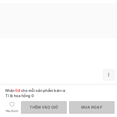
Nhận
0
đ
cho mỗi sản phẩm bán ra
Tỉ lệ hoa hồng
0
THÊM VÀO GIỎ
MUA NGAY
Yêu thích