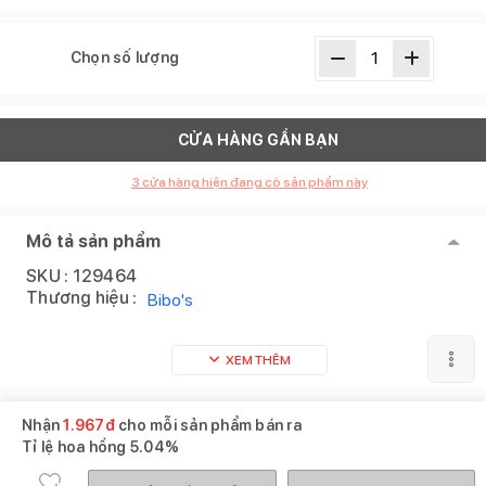
Chọn số lượng
CỬA HÀNG GẦN BẠN
3
cửa hàng hiện đang có sản phẩm này
Mô tả sản phẩm
SKU :
129464
Thương hiệu :
Bibo's
XEM THÊM
Sản phẩm tương tự
Xem tất cả
Nhận
1.967
đ
cho mỗi sản phẩm bán ra
Tỉ lệ hoa hồng
5.04%