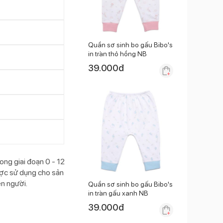
Quần sơ sinh bo gấu Bibo's
in tràn thỏ hồng NB
39.000
đ
rong giai đoạn 0 - 12
ược sử dụng cho sản
ên người.
Quần sơ sinh bo gấu Bibo's
in tràn gấu xanh NB
39.000
đ