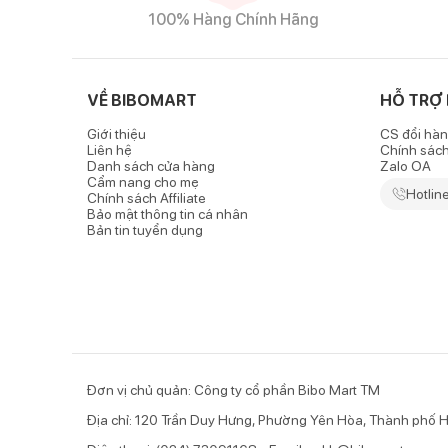
Đặc điểm nổi bật của sản phẩm
100% Hàng Chính Hãng
Chất liệu cotton thấm hút tốt
-
Quần sơ sinh bo gấu Bibo's
in tràn gấu xanh sử dụn
VỀ BIBOMART
HỖ TRỢ
thoáng ngay cả trong tiết trời ngày hè. Phần viền bo
mái.
Giới thiệu
CS đổi hàn
Liên hệ
Chính sác
- Từ chất liệu vải đến màu nhuộm, các phụ liệu như c
Danh sách cửa hàng
Zalo OA
Cẩm nang cho mẹ
chuyền công nghệ sản xuất tiên tiến, đảm bảo từng s
Hotlin
Chính sách Affiliate
Bảo mật thông tin cá nhân
- Tất cả các sản phẩm của Bibo's đều đã qua kiểm ng
Bản tin tuyển dụng
Quần bo gấu ấm áp và đáp đũng thoải mái
- Quần dài sơ sinh kết hợp phần bo gấu ngăn gió lùa
- Thiết kế
Đơn vị chủ quản: Công ty cổ phần Bibo Mart TM
Địa chỉ: 120 Trần Duy Hưng, Phường Yên Hòa, Thành phố H