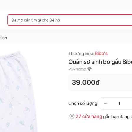
sinh
Thương hiệu:
Bibo's
Quần sơ sinh bo gấu Bib
MSP:
122527
39.000
đ
Chọn số lượng
27
cửa hàng
gần bạn đang 