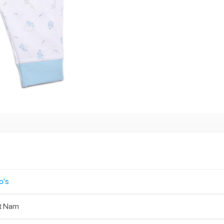
o's
t Nam