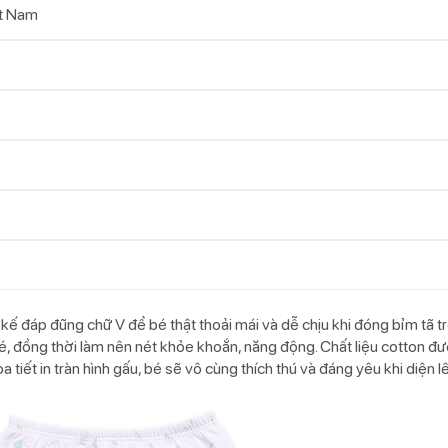
t Nam
t kế đáp đũng chữ V để bé thật thoải mái và dễ chịu khi đóng bỉm tã t
é, đồng thời làm nên nét khỏe khoắn, năng động. Chất liệu cotton đ
tiết in tràn hình gấu, bé sẽ vô cùng thích thú và đáng yêu khi diện l