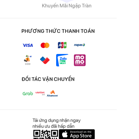
Khuyến Mãi Ngập Tràn
giúp trẻ luôn thông
PHƯƠNG THỨC THANH TOÁN
g của trẻ luôn thoải
m ngặt trên dây
sơ sinh.
ĐỐI TÁC VẬN CHUYỂN
đời của bé.
Tải ứng dụng nhận ngay
nhiều ưu đãi hấp dẫn