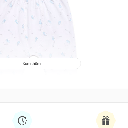
Xem thêm
Quần sơ sinh bo gấu Bibo's