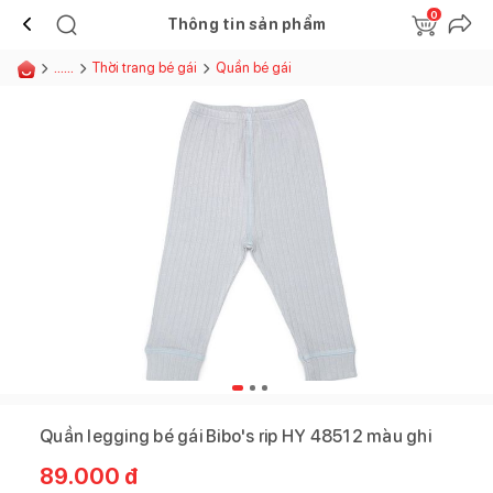
0
Thông tin sản phẩm
......
Thời trang bé gái
Quần bé gái
Quần legging bé gái Bibo's rip HY 48512 màu ghi
89.000
đ