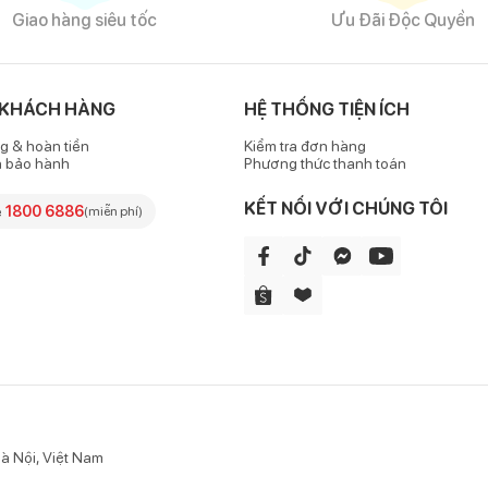
Giao hàng siêu tốc
Ưu Đãi Độc Quyền
ao, không phai màu hay sờn rách nên bé có thể mặc lâu dài, mẹ cũn
 KHÁCH HÀNG
HỆ THỐNG TIỆN ÍCH
ông hay sứt chỉ.
g & hoàn tiền
Kiểm tra đơn hàng
é cảm thấy hầm bí khi mặc.
h bảo hành
Phương thức thanh toán
KẾT NỐI VỚI CHÚNG TÔI
e
1800 6886
(miễn phí)
trang trí với các chi tiết mài rách cá tính.
 cộm ngứa, khó chịu cho bé khi mặc trong thời gian dài, giúp bé đi 
như đồ chơi, bánh kẹo,..., đồng thời khiến trang phục thêm phần phon
 quần này có
à Nội, Việt Nam