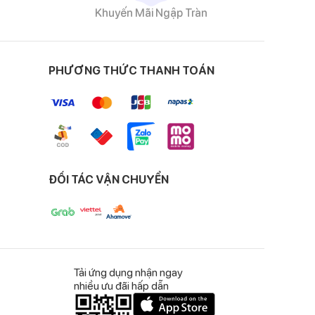
Khuyến Mãi Ngập Tràn
g dễ dàng vệ sinh
PHƯƠNG THỨC THANH TOÁN
đứng, vận động linh
ĐỐI TÁC VẬN CHUYỂN
g cách, cá tính.
Tải ứng dụng nhận ngay
nhiều ưu đãi hấp dẫn