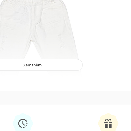
Xem thêm
ần kaki bé trai phong cách màu trắng