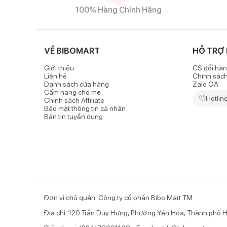
Đặc điểm nổi bật của sản phẩm
100% Hàng Chính Hãng
Chất vải kaki bền bỉ, thoáng mát
-
Quần kaki bé trai
phong cách màu trắng có độ bền c
VỀ BIBOMART
HỖ TRỢ
bằng máy giặt mà không sợ trang phục bị co rút, sổ l
Giới thiệu
CS đổi hàn
- Chất liệu thoáng mát, thấm hút tốt nên không làm b
Liên hệ
Chính sác
Danh sách cửa hàng
Zalo OA
Thiết kế đơn giản, phom dáng năng động
Cẩm nang cho mẹ
Hotlin
Chính sách Affiliate
Bảo mật thông tin cá nhân
- Quần có thiết kế basic nhưng không đơn điệu vì được 
Bản tin tuyển dụng
- Quần lưng chun kết hợp lưng cao không gây cảm giác
hoạt, thoải mái.
- Quần có túi hai bên để bé đựng những vật dụng nhỏ 
Tính ứng dụng cao, dễ phối đồ
Đơn vị chủ quản: Công ty cổ phần Bibo Mart TM
Nhờ thiết kế tối giản cùng màu vải trắng sáng, chiếc
Địa chỉ: 120 Trần Duy Hưng, Phường Yên Hòa, Thành phố H