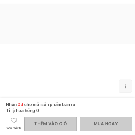
Nhận
0
đ
cho mỗi sản phẩm bán ra
Tỉ lệ hoa hồng
0
THÊM VÀO GIỎ
MUA NGAY
Yêu thích