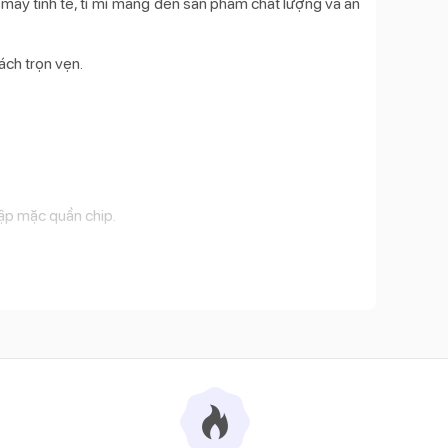
 may tinh tế, tỉ mỉ mang đến sản phẩm chất lượng và an
ách trọn vẹn.
tập mặc quần chip.