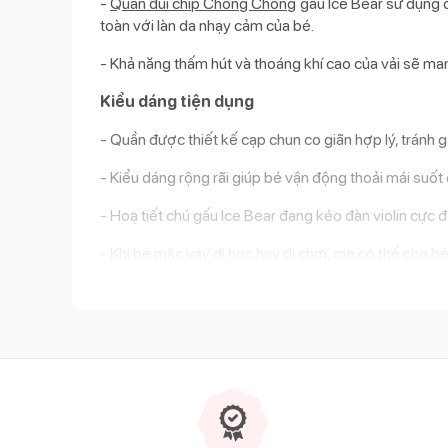
-
Quần đùi chip Chong Chóng
gấu Ice Bear sử dụng c
toàn với làn da nhạy cảm của bé.
- Khả năng thấm hút và thoáng khí cao của vải sẽ ma
Kiểu dáng tiện dụng
- Quần được thiết kế cạp chun co giãn hợp lý, tránh 
- Kiểu dáng rộng rãi giúp bé vận động thoải mái suốt 
- Hoạ tiết chú gấu Ice Bear đang kéo đàn violin cực 
- Khi bé mặc váy đi học hay đi chơi, mẹ có thể cho bé