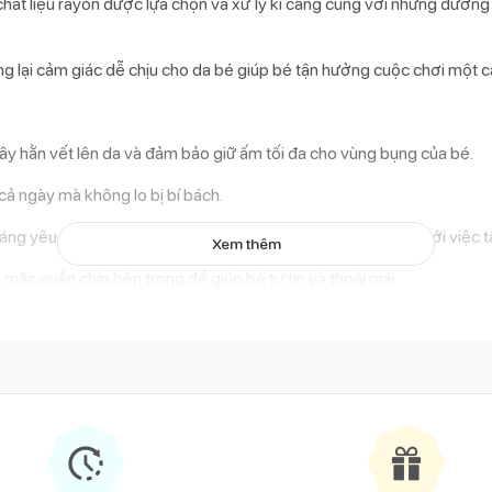
hất liệu rayon được lựa chọn và xử lý kĩ càng cùng với những đường
ng lại cảm giác dễ chịu cho da bé giúp bé tận hưởng cuộc chơi một c
gây hằn vết lên da và đảm bảo giữ ấm tối đa cho vùng bụng của bé.
cả ngày mà không lo bị bí bách.
đáng yêu gây ấn tượng với các bạn nhỏ. Bé sẽ thích thú hơn với việc 
Xem thêm
 mặc quần chíp bên trong để giúp bé tự tin và thoải mái.