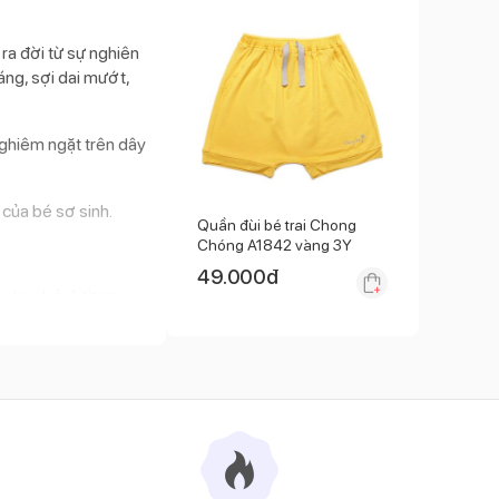
ra đời từ sự nghiên
áng, sợi dai mướt,
nghiêm ngặt trên dây
của bé sơ sinh.
Quần đùi bé trai Chong
Chóng A1842 vàng 3Y
49.000
đ
c loại bỏ đường
, mẹ yên tâm rằng