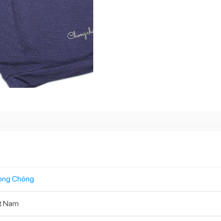
ong Chóng
t Nam