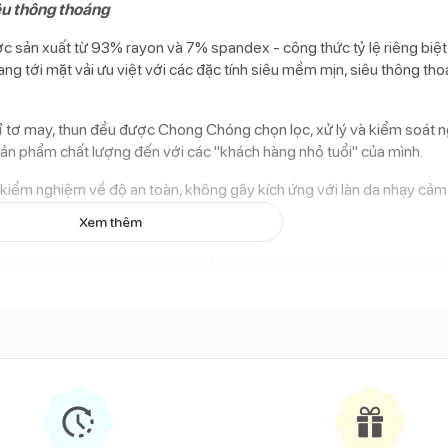
êu thông thoáng
sản xuất từ 93% rayon và 7% spandex - công thức tỷ lệ riêng biệt 
mang tới mặt vải ưu việt với các đặc tính siêu mềm mịn, siêu thông tho
chỉ tơ may, thun đều được Chong Chóng chọn lọc, xử lý và kiểm soát 
ản phẩm chất lượng đến với các "khách hàng nhỏ tuổi" của mình.
iểm nghiệm về độ an toàn, không gây kích ứng với làn da nhạy cảm 
Xem thêm
i phần đũng thụng và kiểu may liền mông. Đũng may vòm kết hợp việ
 từ đó mang đến sự thoải mái tối ưu. Ngay cả với bé còn mặc tã bỉm