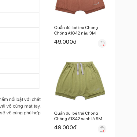
Quần đùi bé trai Chong
Chóng A1842 nâu 9M
49.000
đ
ẩm nổi bật với chất
vải vô cùng mát tay.
g sẽ vô cùng phù hợp
Quần đùi bé trai Chong
Chóng A1842 xanh lá 9M
49.000
đ