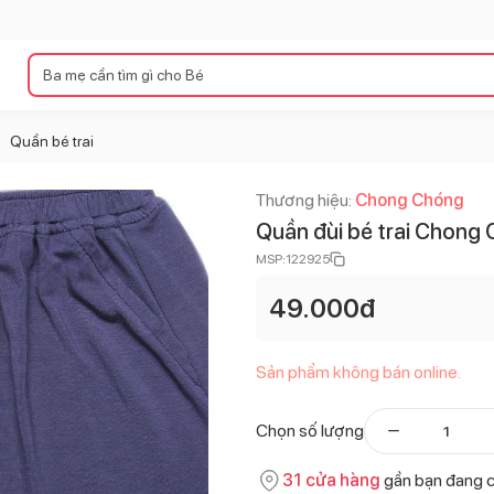
Quần bé trai
>
Thương hiệu:
Chong Chóng
Quần đùi bé trai Chong
MSP:
122925
49.000
đ
Sản phẩm không bán online.
Chọn số lượng
31
cửa hàng
gần bạn đang 