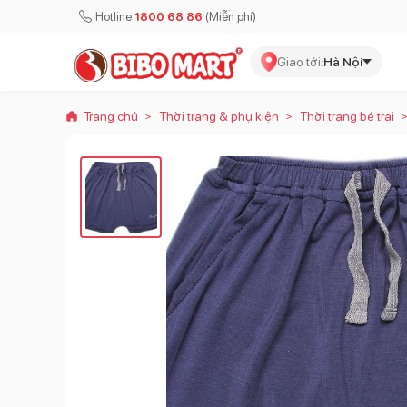
Hotline
1800 68 86
(Miễn phí)
Giao tới:
Hà Nội
Trang chủ
Thời trang & phụ kiện
Thời trang bé trai
>
>