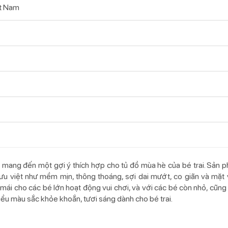
t Nam
ang đến một gợi ý thích hợp cho tủ đồ mùa hè của bé trai. Sản ph
ưu việt như mềm mịn, thông thoáng, sợi dai mướt, co giãn và mặt 
mái cho các bé lớn hoạt động vui chơi, và với các bé còn nhỏ, cũn
ều màu sắc khỏe khoắn, tươi sáng dành cho bé trai.