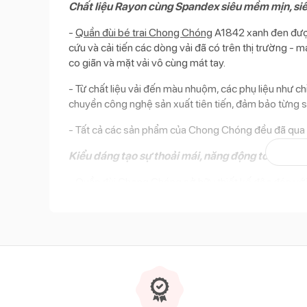
Chất liệu Rayon cùng Spandex siêu mềm mịn, si
-
Quần đùi bé trai Chong Chóng
A1842 xanh đen được 
cứu và cải tiến các dòng vải đã có trên thị trường - 
co giãn và mặt vải vô cùng mát tay.
- Từ chất liệu vải đến màu nhuộm, các phụ liệu như 
chuyền công nghệ sản xuất tiên tiến, đảm bảo từng s
- Tất cả các sản phẩm của Chong Chóng đều đã qua k
Kiểu dáng tạo sự thoải mái, năng động tối ưu
- Quần đùi Chong Chóng sở hữu thiết kế độc đáo vớ
may giữa mông không gây thít cộm khi bé hoạt động,
bé sẽ luôn d