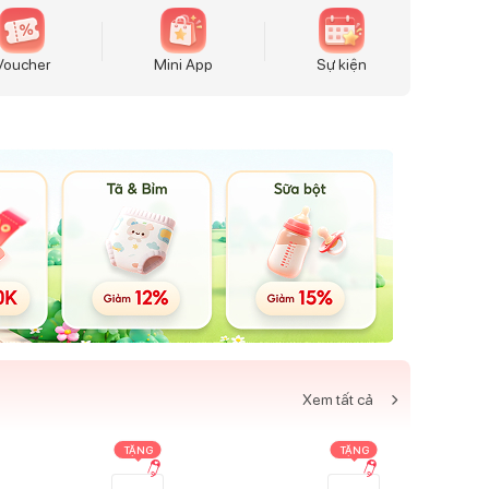
Voucher
Mini App
Sự kiện
Xem tất cả
TẶNG
TẶNG