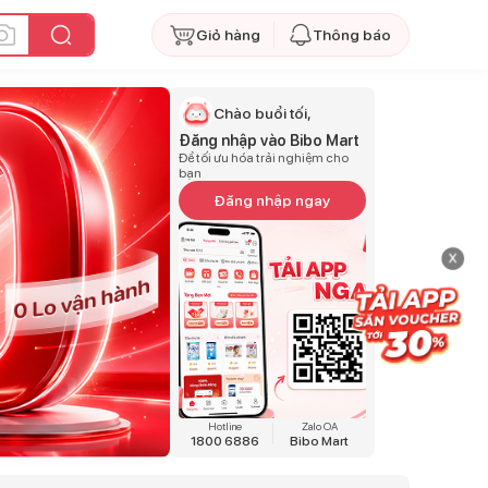
Giỏ hàng
Thông báo
Chào buổi tối,
Đăng nhập vào Bibo Mart
Để tối ưu hóa trải nghiệm cho
bạn
Đăng nhập ngay
x
Hotline
Zalo OA
1800 6886
Bibo Mart