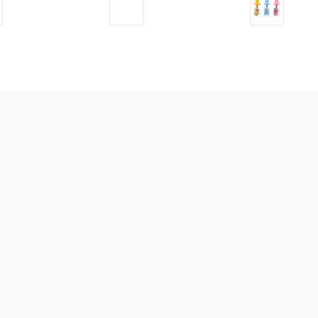
Dầu massage hữu cơ
Dung dịch vệ sinh tai mũi
Sữ
NeBiolina cho mẹ và bé
họng LiveSpo Navax 20ml
trợ
100ml
thá
295.000
đ
156.000
đ
58
 bột các loại
Sữa theo công dụng
Sữa theo xuất xứ
Sữ
-
12
%