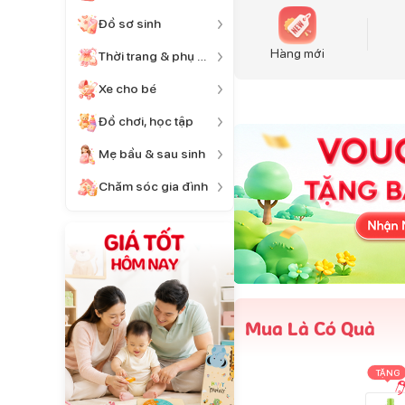
Đồ sơ sinh
Hàng mới
Thời trang & phụ kiện
Xe cho bé
Đồ chơi, học tập
Mẹ bầu & sau sinh
Chăm sóc gia đình
Mua Là Có Quà
TẶNG
TẶNG
TẶNG