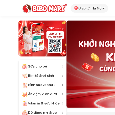
Giao tới:
Hà Nội
Sữa cho bé
Bỉm tã & vệ sinh
Bình sữa & phụ kiện
Ăn dặm, dinh dưỡng
Vitamin & sức khỏe
Đồ dùng mẹ & bé