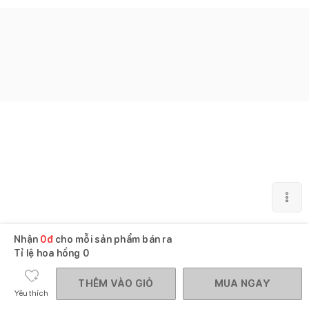
Nhận
0
đ
cho mỗi sản phẩm bán ra
Tỉ lệ hoa hồng
0
THÊM VÀO GIỎ
MUA NGAY
Yêu thích