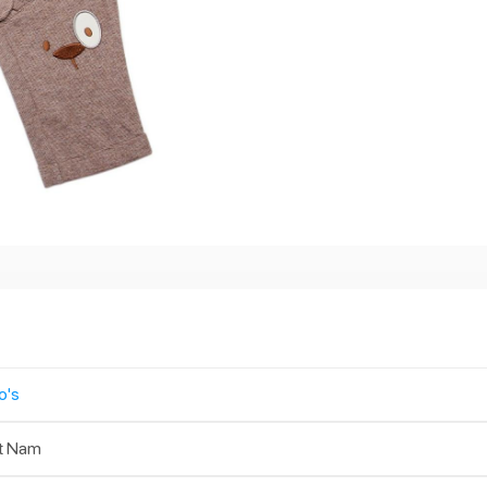
o's
t Nam