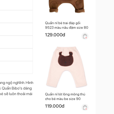
Quần nỉ bé trai đáp gối
9523 màu nâu đậm size 80
129.000
đ
ùng ngộ nghĩnh. Hình
ời. Quần Bibo's dáng
bé sẽ luôn thoải mái
Quần nỉ lót lông mông thú
cho bé màu be size 90
119.000
đ