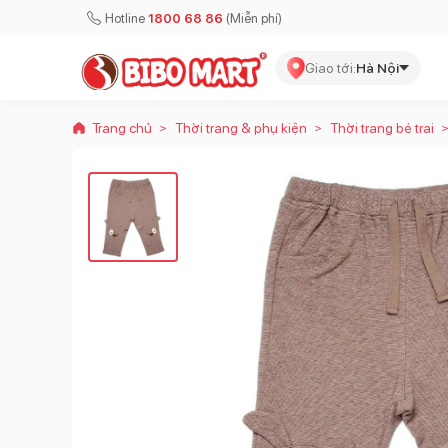
Hotline
1800 68 86
(Miễn phí)
Giao tới:
Hà Nội
Trang chủ
Thời trang & phụ kiện
Thời trang bé trai
>
>