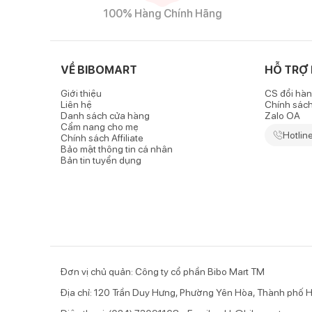
100% Hàng Chính Hãng
Đặc điểm nổi bật của sản phẩm
Chất vải Cotton mềm mại, thông thoáng và co giã
VỀ BIBOMART
HỖ TRỢ
-
Quần dài bé trai Bibo's
Woof Woof mang đến chất vả
giãn 2 chiều tốt, đảm bảo sự thoải mái và dễ chịu ch
Giới thiệu
CS đổi hàn
Liên hệ
Chính sác
- Từ chất liệu vải đến màu nhuộm, các phụ liệu đều 
Danh sách cửa hàng
Zalo OA
Cẩm nang cho mẹ
tiên tiến, đảm bảo từng sản phẩm chất lượng đến với
Hotlin
Chính sách Affiliate
Bảo mật thông tin cá nhân
- Tất cả các sản phẩm của Bibo's đều đã qua kiểm ng
Bản tin tuyển dụng
Thiết kế xắn gấu năng động
- Mang đến cho bé trai của Bibo's nét khỏe khoắn, nă
dây rút cạp đầy phong cách.
- Quần sở hữu kiểu dáng
Đơn vị chủ quản: Công ty cổ phần Bibo Mart TM
Địa chỉ: 120 Trần Duy Hưng, Phường Yên Hòa, Thành phố H