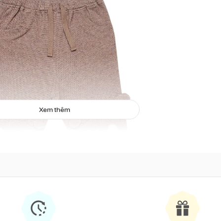
Xem thêm
Quần dài bé trai Bibo's Woof Woof