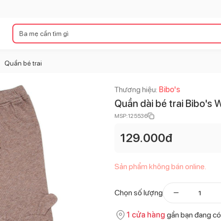
Quần bé trai
>
Thương hiệu:
Bibo's
Quần dài bé trai Bibo'
MSP:
125536
129.000
đ
Sản phẩm không bán online.
Chọn số lượng
1
cửa hàng
gần bạn đang có