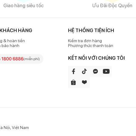
Giao hàng siêu tốc
Ưu Đãi Độc Quyền
n tốt
 KHÁCH HÀNG
HỆ THỐNG TIỆN ÍCH
i 100% cotton được xử lý bề mặt đanh, khá dày dặn. Chất vải mềm,
o bé trong từng vận động.
g & hoàn tiền
Kiểm tra đơn hàng
h bảo hành
Phương thức thanh toán
được Bibo's chọn lọc, xử lý và kiểm soát nghiêm ngặt trên dây chuyề
 các "khách hàng nhỏ tuổi" của mình.
KẾT NỐI VỚI CHÚNG TÔI
e
1800 6886
(miễn phí)
hiệm về độ an toàn, không gây kích ứng với làn da nhạy cảm của bé.
ng động, chiếc quần dài đặc biệt được thiết kế xắn gấu cùng hai túi 
à Nội, Việt Nam