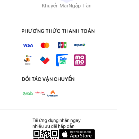
Khuyến Mãi Ngập Tràn
PHƯƠNG THỨC THANH TOÁN
 thông thoáng, co
n công nghệ sản xuất
ĐỐI TÁC VẬN CHUYỂN
giả chéo hai bên và
Tải ứng dụng nhận ngay
nhiều ưu đãi hấp dẫn