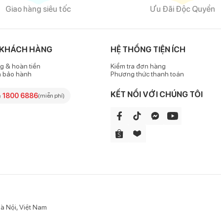
Giao hàng siêu tốc
Ưu Đãi Độc Quyền
tốt
hần quen thuộc, bao gồm: 92.5% cotton và 7.5% spandex, mang đến
 KHÁCH HÀNG
HỆ THỐNG TIỆN ÍCH
g & hoàn tiền
Kiểm tra đơn hàng
hiệm về độ an toàn, không gây kích ứng với làn da nhạy cảm của bé.
h bảo hành
Phương thức thanh toán
KẾT NỐI VỚI CHÚNG TÔI
e
1800 6886
(miễn phí)
ần về phía gấu, dễ mặc với mọi bé và dễ dàng phối đồ thật phong cá
y in hằn làm bé khó chịu.
à Nội, Việt Nam