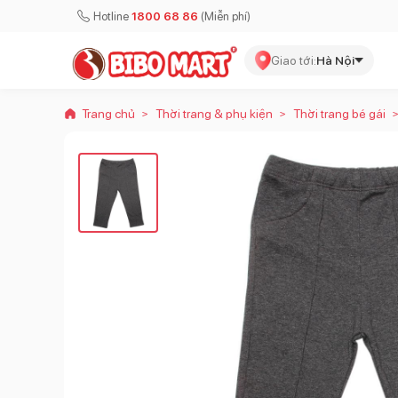
Hotline
1800 68 86
(Miễn phí)
Giao tới:
Hà Nội
Trang chủ
Thời trang & phụ kiện
Thời trang bé gái
>
>