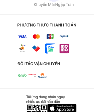
Khuyến Mãi Ngập Tràn
 chất vải mềm, thông thoáng và đạt được độ co giãn
PHƯƠNG THỨC THANH TOÁN
ch.
ĐỐI TÁC VẬN CHUYỂN
Tải ứng dụng nhận ngay
nhiều ưu đãi hấp dẫn