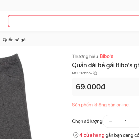
Quần bé gái
>
Thương hiệu:
Bibo's
Quần dài bé gái Bibo's 
MSP:
126667
69.000
đ
Sản phẩm không bán online.
Chọn số lượng
4
cửa hàng
gần bạn đang c