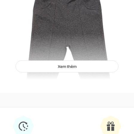
Xem thêm
Quần dài bé gái Bibo's