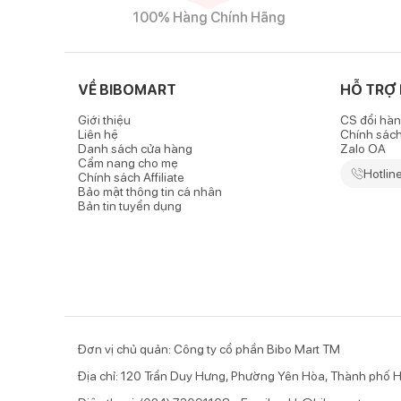
Đặc điểm nổi bật của sản phẩm
100% Hàng Chính Hãng
Chất liệu cotton mềm mại, thông thoáng, co giãn 
-
Quần dài bé gái Bibo's
ghi đậm kết hợp 2 thành p
VỀ BIBOMART
HỖ TRỢ
cao, từ đó cho bé vận động thật thoải mái.
Giới thiệu
CS đổi hàn
- Tất cả các sản phẩm của Bibo's đều đã qua kiểm ng
Liên hệ
Chính sác
Danh sách cửa hàng
Zalo OA
Thiết kế dáng bo thời trang
Cẩm nang cho mẹ
Hotlin
Chính sách Affiliate
Bảo mật thông tin cá nhân
- Quần sở hữu kiểu dáng thời trang với ống bo nhỏ d
Bản tin tuyển dụng
- Cạp chun co giãn tốt, ôm vừa vặn bụng bé không gâ
Đơn vị chủ quản: Công ty cổ phần Bibo Mart TM
Địa chỉ: 120 Trần Duy Hưng, Phường Yên Hòa, Thành phố H