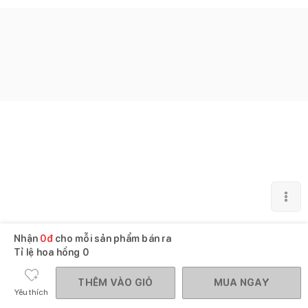
Nhận
0
đ
cho mỗi sản phẩm bán ra
Tỉ lệ hoa hồng
0
THÊM VÀO GIỎ
MUA NGAY
Yêu thích