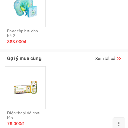
Phao tập bơi cho
bé 2 ...
388.000
đ
Gợi ý mua cùng
Xem tất cả
Điện thoại đồ chơi
hìn...
79.000
đ