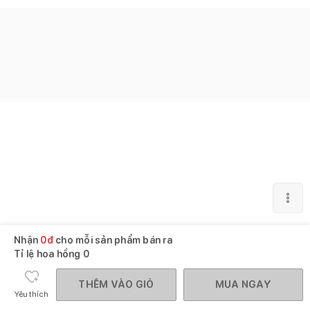
Nhận
0
đ
cho mỗi sản phẩm bán ra
Tỉ lệ hoa hồng
0
THÊM VÀO GIỎ
MUA NGAY
Yêu thích