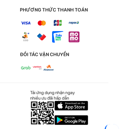
. Chất liệu này cũng
PHƯƠNG THỨC THANH TOÁN
 với nước.
ang theo trong những
ĐỐI TÁC VẬN CHUYỂN
Tải ứng dụng nhận ngay
nhiều ưu đãi hấp dẫn