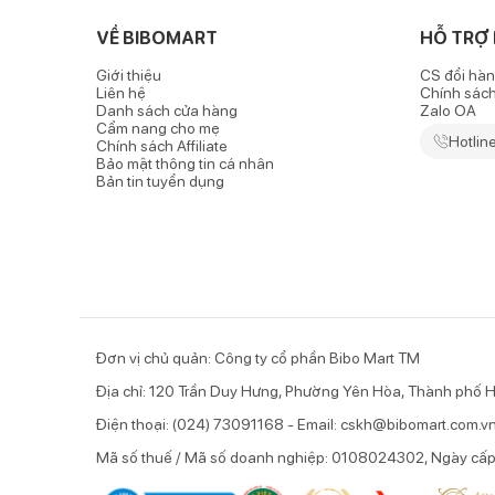
-
Phao bơi đỡ cổ
họa tiết trái cây được làm từ chất
VỀ BIBOMART
HỖ TRỢ
đảm bảo không gây kích ứng hay làm xước da cổ của bé
Giới thiệu
CS đổi hàn
- Phao có van hơi tiện lợi bằng cao su giúp ba mẹ 
Liên hệ
Chính sác
chuyến đi biển, đi bơi của gia đình.
Danh sách cửa hàng
Zalo OA
Cẩm nang cho mẹ
Hotlin
Chính sách Affiliate
Bảo mật thông tin cá nhân
Bản tin tuyển dụng
Đơn vị chủ quản: Công ty cổ phần Bibo Mart TM
Địa chỉ: 120 Trần Duy Hưng, Phường Yên Hòa, Thành phố H
Điện thoại: (024) 73091168 - Email: cskh@bibomart.com.v
Mã số thuế / Mã số doanh nghiệp: 0108024302, Ngày cấ