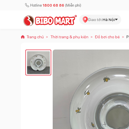
Hotline
1800 68 86
(Miễn phí)
Giao tới:
Hà Nội
Trang chủ
Thời trang & phụ kiện
Đồ bơi cho bé
P
>
>
>