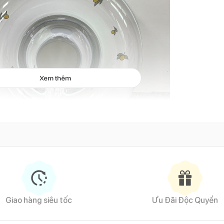
Xem thêm
Phao bơi đỡ cổ họa tiết trái cây
Giao hàng siêu tốc
Ưu Đãi Độc Quyền