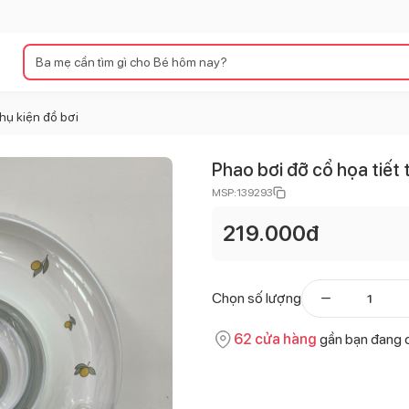
hụ kiện đồ bơi
Phao bơi đỡ cổ họa tiết 
MSP:
139293
219.000
đ
Chọn số lượng
62
cửa hàng
gần bạn đang 