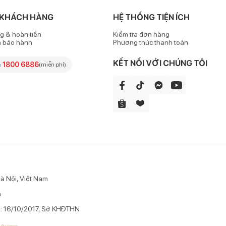
 liệu cao su cao cấp trong suốt, mềm mại, dày dặn, dai bền khó rách
 KHÁCH HÀNG
HỆ THỐNG TIỆN ÍCH
 trong quá trình bơi; không bị phai màu, biến dạng khi tiếp xúc lâu
g & hoàn tiền
Kiểm tra đơn hàng
có thể chủ động bơm hơi hoặc xả hơi để gấp gọn khi cần, tiện lợi m
h bảo hành
Phương thức thanh toán
KẾT NỐI VỚI CHÚNG TÔI
e
1800 6886
(miễn phí)
à Nội, Việt Nam
n
p: 16/10/2017, Sở KHĐTHN