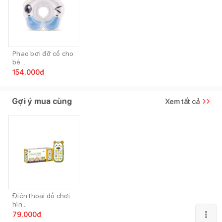
Phao bơi đỡ cổ cho
bé ...
154.000
đ
Gợi ý mua cùng
Xem tất cả
Điện thoại đồ chơi
hìn...
79.000
đ