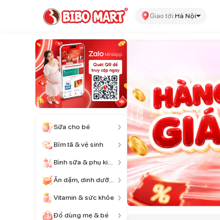
Giao tới:
Hà Nội
Sữa cho bé
Bỉm tã & vệ sinh
Bình sữa & phụ kiện
Ăn dặm, dinh dưỡng
Vitamin & sức khỏe
Đồ dùng mẹ & bé