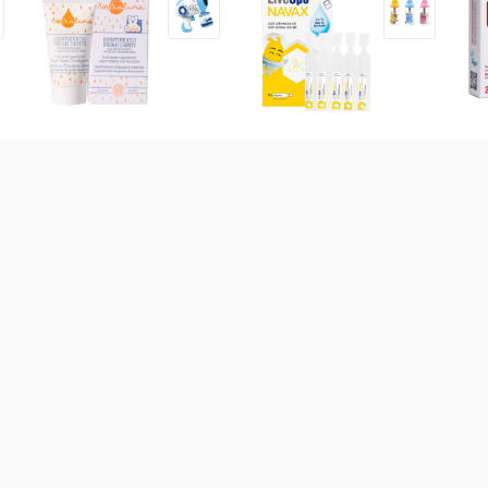
Kem đánh răng hữu cơ cho
Bào tử lợi khuẩn Livespo
Sắt
bé NeBiolina 50ml (0-3Y)
Navax sơ sinh hộp 10 ống
Kid
160.000
đ
171.000
đ
34
 bột các loại
Sữa theo công dụng
Sữa theo xuất xứ
Sữ
-
19
%
Sữa Meiji thanh Growing Up
Formula 560g (1 - 3 tuổi)
t