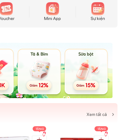
Voucher
Mini App
Sự kiện
Xem tất cả
TẶNG
TẶNG