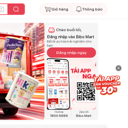
Giỏ hàng
Thông báo
Chào buổi tối,
Đăng nhập vào Bibo Mart
Để tối ưu hóa trải nghiệm cho
bạn
Đăng nhập ngay
x
Hotline
Zalo OA
1800 6886
Bibo Mart