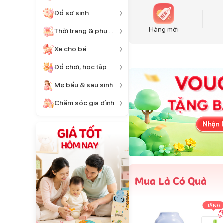
Đồ sơ sinh
Hàng mới
Thời trang & phụ kiện
Xe cho bé
Đồ chơi, học tập
Mẹ bầu & sau sinh
Chăm sóc gia đình
Mua Là Có Quà
TẶNG
TẶNG
TẶNG