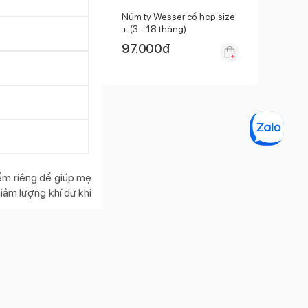
Núm ty Wesser cổ hẹp size
+ (3 - 18 tháng)
97.000
đ
điểm riêng để giúp mẹ
iảm lượng khí dư khi
Hết hàng
đ