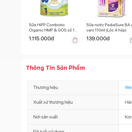
Sữa HiPP Combiotic
Sữa nước PediaSure BA v
Organic HMP & GOS số 1
vani 110ml (Lốc 4 hộp)
800g (0 - 6 tháng)
1.115.000
đ
139.000
đ
Thông Tin Sản Phẩm
Thương hiệu
We
Xuất xứ thương hiệu
Hà
Nơi sản xuất
Kor
Độ tuổi sử dụng