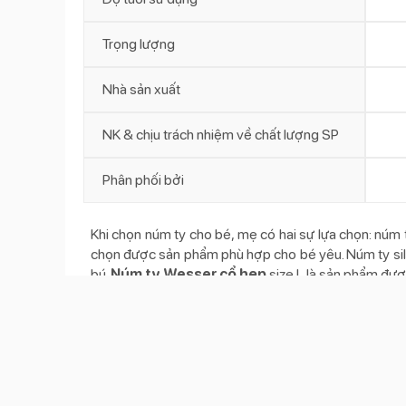
Trọng lượng
Nhà sản xuất
NK & chịu trách nhiệm về chất lượng SP
Phân phối bởi
Khi chọn núm ty cho bé, mẹ có hai sự lựa chọn: núm t
chọn được sản phẩm phù hợp cho bé yêu. Núm ty sili
bú.
Núm ty Wesser cổ hẹp
size L là sản phẩm đượ
Đặc điểm nổi bật của sản phẩm
Núm ty Wesser cổ hẹp size L (Trên 7 tháng)
- Thiết kế có lỗ chống đầy hơi giúp giảm lượng khí dư
- Núm ty làm bởi silicon mềm dẻo, 1 sản phẩm công 
- Ngoài ra,
núm ty Wesser cổ hẹp
size L còn được thi