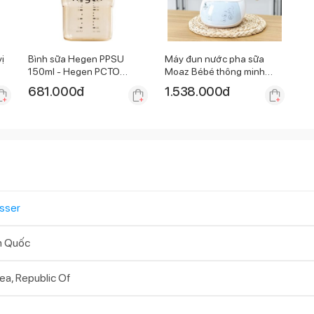
ị
Bình sữa Hegen PPSU
Máy đun nước pha sữa
150ml - Hegen PCTO
Moaz Bébé thông minh
Feeding Botle PPSU
MB-002
681.000
đ
1.538.000
đ
sser
n Quốc
ea, Republic Of