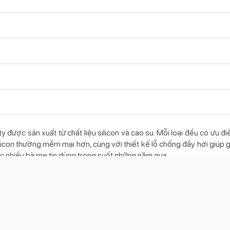
y được sản xuất từ chất liệu silicon và cao su. Mỗi loại đều có ưu 
con thường mềm mại hơn, cùng với thiết kế lỗ chống đầy hơi giúp g
c nhiều bà mẹ tin dùng trong suốt những năm qua.
97.000
 khi bú.
nghệ cao, an toàn cho bé.
ết kế độc đáo, giống với ty mẹ, giúp bé thoải mái hơn khi bú.