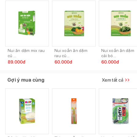
Nui ăn dặm mix rau
Nui xoắn ăn dặm
Nui xoắn ăn dặm
củ ...
rau củ...
cải bó...
89.000
đ
60.000
đ
60.000
đ
Gợi ý mua cùng
Xem tất cả