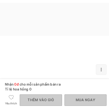
Nhận
0
đ
cho mỗi sản phẩm bán ra
Tỉ lệ hoa hồng
0
THÊM VÀO GIỎ
MUA NGAY
Yêu thích