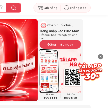
Giỏ hàng
Thông báo
Chào buổi chiều,
Đăng nhập vào Bibo Mart
Để tối ưu hóa trải nghiệm cho
bạn
Đăng nhập ngay
x
Hotline
Zalo OA
1800 6886
Bibo Mart