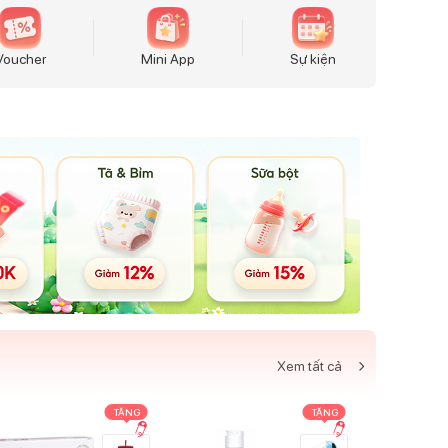
Voucher
Mini App
Sự kiện
Xem tất cả
TẶNG
TẶNG