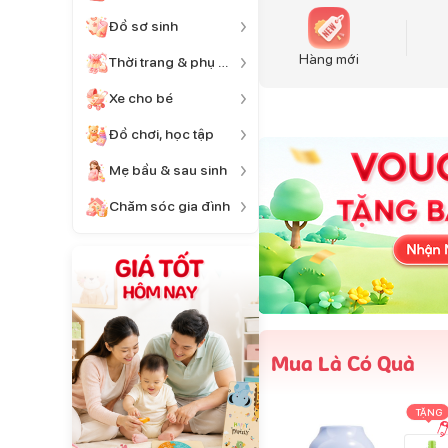
Đồ sơ sinh
Hàng mới
Thời trang & phụ kiện
Xe cho bé
Đồ chơi, học tập
Mẹ bầu & sau sinh
Chăm sóc gia đình
Mua Là Có Quà
TẶNG
TẶNG
TẶNG