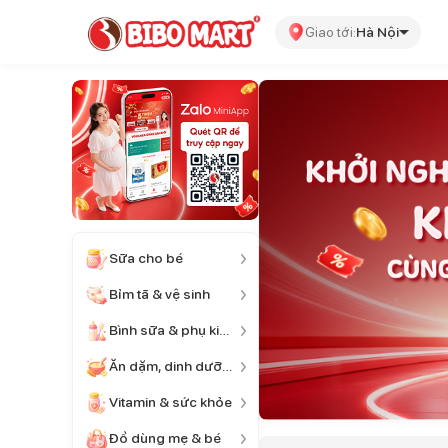
Giao tới:
Hà Nội
Sữa cho bé
Bỉm tã & vệ sinh
Bình sữa & phụ kiện
Ăn dặm, dinh dưỡng
Vitamin & sức khỏe
Đồ dùng mẹ & bé