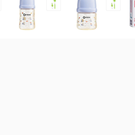
Bình sữa Ombee PPSU
Bình sữa Ombee PPSU
Sắt
Anti-colic Prince 270ml
Anti-colic Prince 170ml
Kid
(Trên 6 tháng)
(Trên 3 tháng)
537.000
đ
473.000
đ
34
 bột các loại
Sữa theo công dụng
Sữa theo xuất xứ
Sữ
-
32
%
Sữa nước PediaSure BA vị
vani 180ml (Lốc 4 hộp)
9