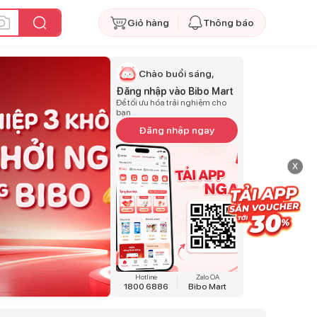
Giỏ hàng
Thông báo
Chào buổi sáng,
Đăng nhập vào Bibo Mart
Để tối ưu hóa trải nghiệm cho
bạn
Đăng nhập ngay
x
Hotline
Zalo OA
1800 6886
Bibo Mart