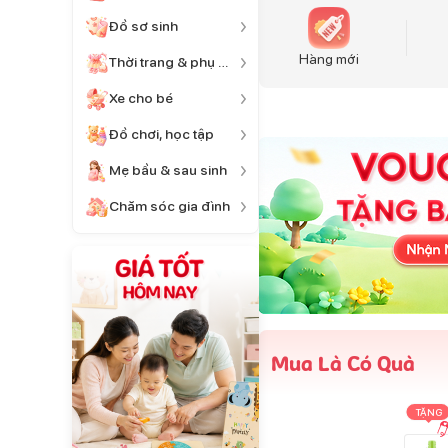
Đồ sơ sinh
Hàng mới
Thời trang & phụ kiện
Xe cho bé
Đồ chơi, học tập
Mẹ bầu & sau sinh
Chăm sóc gia đình
Mua Là Có Quà
TẶNG
TẶNG
TẶNG