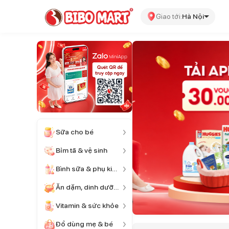
Giao tới:
Hà Nội
Sữa cho bé
Bỉm tã & vệ sinh
Bình sữa & phụ kiện
Ăn dặm, dinh dưỡng
Vitamin & sức khỏe
Đồ dùng mẹ & bé