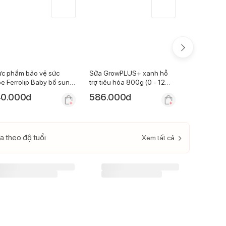
c phẩm bảo vệ sức
Sữa GrowPLUS+ xanh hỗ
Sữa GrowP
e Ferrolip Baby bổ sung
trợ tiêu hóa 800g (0 - 12
vàng 800g (
 hữu cơ 30ml
tháng)
0.000
đ
586.000
đ
586.000
a theo độ tuổi
Xem tất cả
-
17
%
-
16
%
Sữa GrowPLUS+ đỏ 850g
Sữa GrowPLUS+ đỏ 1,5kg
ỗ trợ tăng cân (Trên 2 tuổi)
hỗ trợ tăng cân (Trên 2 tuổi)
(Giao bao bì ngẫu nhiên)
(Giao bao bì ngẫu nhiên)