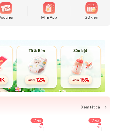
Voucher
Mini App
Sự kiện
Xem tất cả
TẶNG
TẶNG