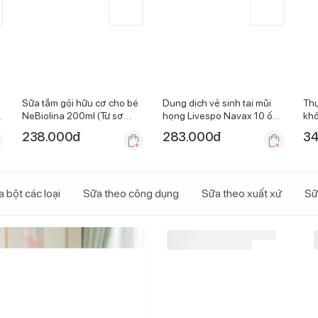
Sữa tắm gội hữu cơ cho bé
Dung dịch vệ sinh tai mũi
Thự
NeBiolina 200ml (Từ sơ
họng Livespo Navax 10 ống
khỏ
sinh)
x 4ml
sắt
238.000
đ
283.000
đ
34
 bột các loại
Sữa theo công dụng
Sữa theo xuất xứ
Sữ
-
17
%
Thùng 48 hộp sữa non pha
sẵn GrowPLUS+ 110ml
h
(Trên 2 tuổi)