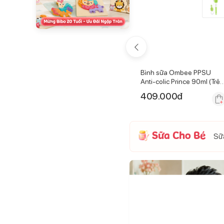
ip cho bà
Kem đánh răng hữu cơ cho
Bình sữa Ombee PPSU
bé NeBiolina 50ml (0-3Y)
Anti-colic Prince 90ml (Trên
0 tháng)
160.000
đ
409.000
đ
Sữa Cho Bé
Sữa