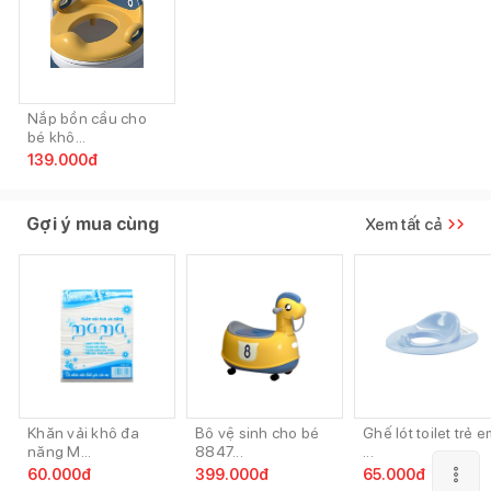
Nắp bồn cầu cho
bé khô...
139.000
đ
Gợi ý mua cùng
Xem tất cả
Khăn vải khô đa
Bô vệ sinh cho bé
Ghế lót toilet trẻ 
năng M...
8847...
...
60.000
đ
399.000
đ
65.000
đ