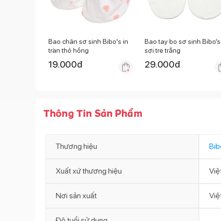
Bao chân sơ sinh Bibo's in
Bao tay bo sơ sinh Bibo’s
tràn thỏ hồng
sợi tre trắng
19.000
đ
29.000
đ
Thông Tin Sản Phẩm
Thương hiệu
Bib
Xuất xứ thương hiệu
Việ
Nơi sản xuất
Việ
Độ tuổi sử dụng