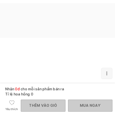
Nhận
0
đ
cho mỗi sản phẩm bán ra
Tỉ lệ hoa hồng
0
THÊM VÀO GIỎ
MUA NGAY
Yêu thích