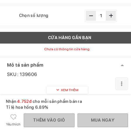
Chọn số lượng
CỬA HÀNG GẦN BẠN
Chưa có thông tin cửa hàng.
Mô tả sản phẩm
SKU :
139606
XEM THÊM
Nhận
4.752
đ
cho mỗi sản phẩm bán ra
Sản phẩm tương tự
Xem tất cả
Tỉ lệ hoa hồng
6.89%
THÊM VÀO GIỎ
MUA NGAY
Yêu thích