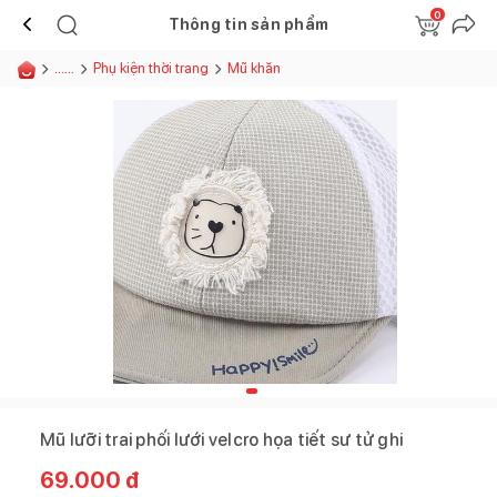
0
Thông tin sản phẩm
......
Phụ kiện thời trang
Mũ khăn
Mũ lưỡi trai phối lưới velcro họa tiết sư tử ghi
69.000
đ