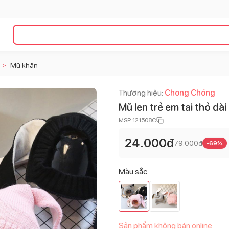
Mũ khăn
>
Thương hiệu:
Chong Chóng
Mũ len trẻ em tai thỏ dài
MSP:
121508C
24.000
đ
79.000
đ
-
69
%
Màu sắc
Sản phẩm không bán online.