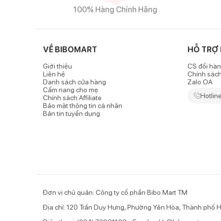
100% Hàng Chính Hãng
VỀ BIBOMART
HỖ TRỢ
Đặc điểm nổi bật của sản phẩm
Giới thiệu
CS đổi hàn
Chất liệu len mềm mại, ấm áp
Liên hệ
Chính sác
Danh sách cửa hàng
Zalo OA
Mũ len trẻ em tai thỏ
dài được làm từ chất liệu len c
Cẩm nang cho mẹ
Hotlin
không gây xổ lông hay cảm giác ngứa ngáy, khó chịu, 
Chính sách Affiliate
Bảo mật thông tin cá nhân
Bản tin tuyển dụng
Giữ cho bé luôn được ấm áp
- Mũ len thiết kế dáng chụp tiện lợi, không chỉ bả
chuyển dưới trời gió rét, hạn chế
- Với phần quai cài cổ mềm mại, bé tự do vui đ
Đơn vị chủ quản: Công ty cổ phần Bibo Mart TM
Địa chỉ: 120 Trần Duy Hưng, Phường Yên Hòa, Thành phố H