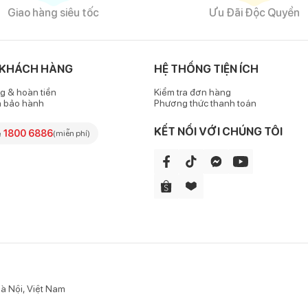
Giao hàng siêu tốc
Ưu Đãi Độc Quyền
Mũ len trẻ em tai thỏ
 KHÁCH HÀNG
HỆ THỐNG TIỆN ÍCH
g & hoàn tiền
Kiểm tra đơn hàng
h bảo hành
Phương thức thanh toán
otton ấm áp, dày dặn, an toàn với làn da mỏng manh của bé yêu. Vải
KẾT NỐI VỚI CHÚNG TÔI
e
1800 6886
(miễn phí)
cho bé những trải nghiệm tuyệt vời mỗi khi đội.
o vệ phần đầu của bé mà cả các bộ phận xung quanh như tai, gáy, t
à Nội, Việt Nam