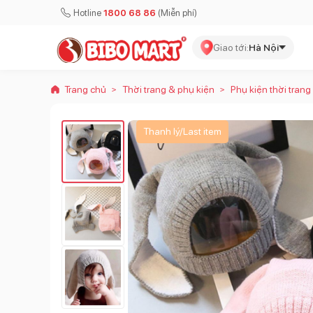
Hotline
1800 68 86
(Miễn phí)
Giao tới:
Hà Nội
Trang chủ
Thời trang & phụ kiện
Phụ kiện thời trang
>
>
Thanh lý/Last item