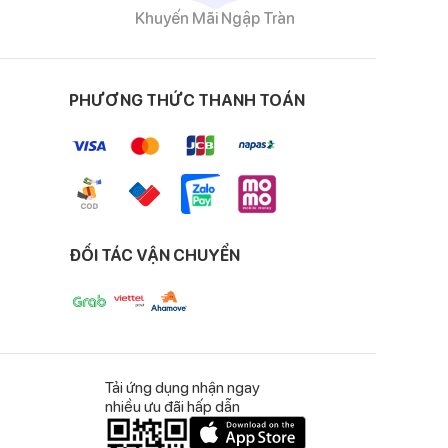
Khuyến Mãi Ngập Tràn
PHƯƠNG THỨC THANH TOÁN
 len với từng đường đan chắc chắn, nhẹ nhàng và êm ái,
ĐỐI TÁC VẬN CHUYỂN
hái dương cũng được bảo vệ ấm áp, thích hợp khi bé di
Tải ứng dụng nhận ngay
nhiều ưu đãi hấp dẫn