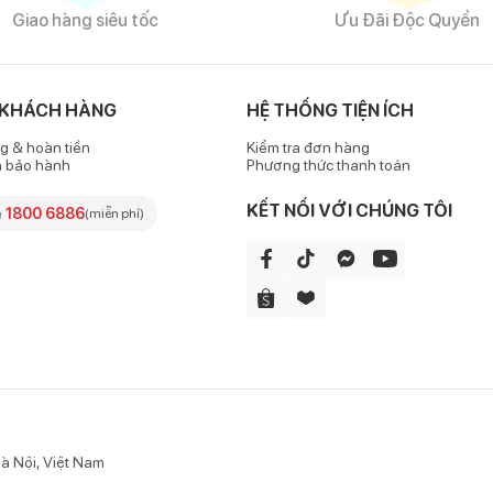
Giao hàng siêu tốc
Ưu Đãi Độc Quyền
Mũ len tai thỏ kẻ sọc
 KHÁCH HÀNG
HỆ THỐNG TIỆN ÍCH
g & hoàn tiền
Kiểm tra đơn hàng
h bảo hành
Phương thức thanh toán
 mại, an toàn với làn da mỏng manh và nhạy cảm của bé.
KẾT NỐI VỚI CHÚNG TÔI
e
1800 6886
(miễn phí)
m áp nhưng cũng rất thông thoáng, mang lại cảm giác thoải mái và 
ồng thời cố định mũ trên đầu của bé mà không lo bị tuột.
c của nhiều bé, tiện lợi cho mẹ khi muốn chùm mũ cao hay kéo xuống
à Nội, Việt Nam