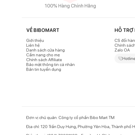
100% Hàng Chính Hãng
VỀ BIBOMART
HỖ TRỢ
Đặc điểm nổi bật của sản phẩm
Giới thiệu
CS đổi hàn
Chất liệu mềm mại, an toàn
Liên hệ
Chính sác
Danh sách cửa hàng
Zalo OA
-
Mũ len tai thỏ kẻ sọc
được làm từ chất liệu len mềm
Cẩm nang cho mẹ
Hotlin
Chính sách Affiliate
- Vải len mịn màng, không gây cộm ngứa, đặc biệt ấ
Bảo mật thông tin cá nhân
Bản tin tuyển dụng
từng vận động.
Mũ chụp giữ ấm
- Chiếc mũ chụp giữ ấm đầu và 2 tai của bé tốt hơn đ
- Phần vành mũ có thể gấp lại phù hợp với kích thướ
gáy của bé để giữ ấm,
Đơn vị chủ quản: Công ty cổ phần Bibo Mart TM
Địa chỉ: 120 Trần Duy Hưng, Phường Yên Hòa, Thành phố H