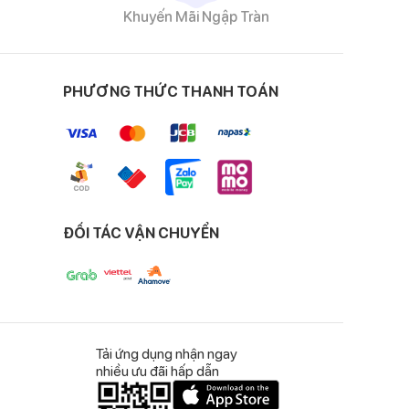
Khuyến Mãi Ngập Tràn
PHƯƠNG THỨC THANH TOÁN
dễ chịu cho bé trong
ĐỐI TÁC VẬN CHUYỂN
 che kín phần tai và
Tải ứng dụng nhận ngay
nhiều ưu đãi hấp dẫn