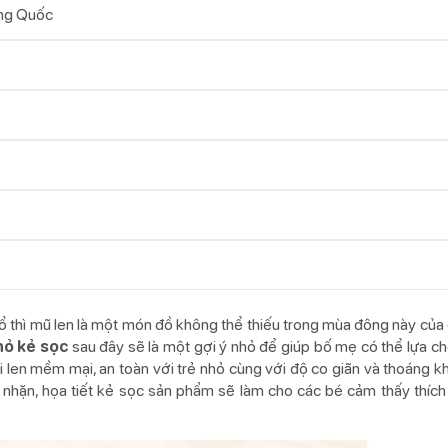
ng Quốc
cổ thì mũ len là một món đồ không thể thiếu trong mùa đông này của
hỏ kẻ sọc
sau đây sẽ là một gợi ý nhỏ để giúp bố mẹ có thể lựa c
i len mềm mại, an toàn với trẻ nhỏ cùng với độ co giãn và thoáng k
nhặn, họa tiết kẻ sọc sản phẩm sẽ làm cho các bé cảm thấy thích 