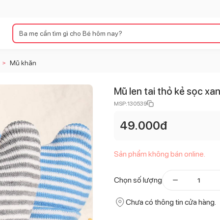
Mũ khăn
>
Mũ len tai thỏ kẻ sọc xa
MSP:
130539
49.000
đ
Sản phẩm không bán online.
Chọn số lượng
Chưa có thông tin cửa hàng.