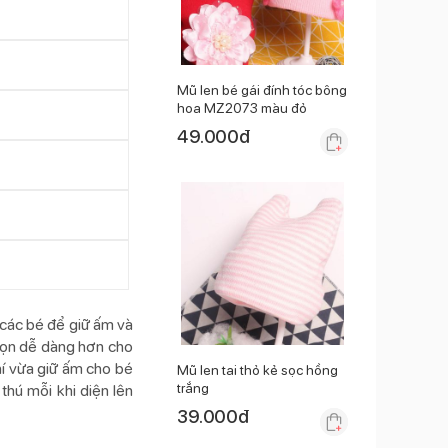
Mũ len bé gái đính tóc bông
hoa MZ2073 màu đỏ
49.000
đ
 các bé để giữ ấm và
họn dễ dàng hơn cho
hí vừa giữ ấm cho bé
Mũ len tai thỏ kẻ sọc hồng
trắng
thú mỗi khi diện lên
39.000
đ