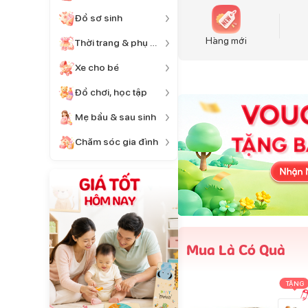
Đồ sơ sinh
Hàng mới
Thời trang & phụ kiện
Xe cho bé
Đồ chơi, học tập
Mẹ bầu & sau sinh
Chăm sóc gia đình
Mua Là Có Quà
TẶNG
TẶNG
TẶNG