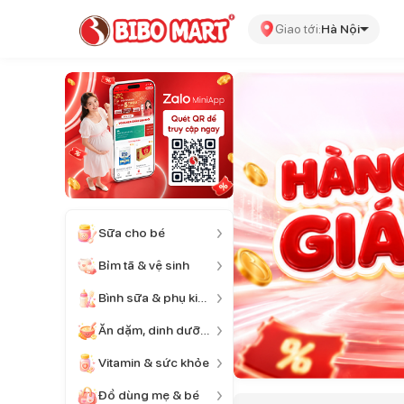
Giao tới:
Hà Nội
Sữa cho bé
Bỉm tã & vệ sinh
Bình sữa & phụ kiện
Ăn dặm, dinh dưỡng
Vitamin & sức khỏe
Đồ dùng mẹ & bé