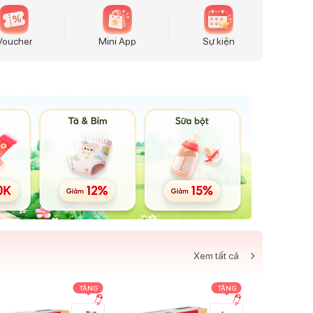
Voucher
Mini App
Sự kiện
Xem tất cả
TẶNG
TẶNG