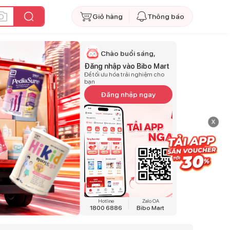
Giỏ hàng
Thông báo
Chào buổi sáng,
Đăng nhập vào Bibo Mart
Để tối ưu hóa trải nghiệm cho
bạn
Đăng nhập ngay
x
Hotline
Zalo OA
1800 6886
Bibo Mart