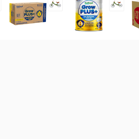
a
Thùng 48 hộp sữa non pha
Sữa GrowPLUS+ Sữa non
Th
sẵn GrowPLUS+ 110ml
vàng 800g (Từ 1-2 tuổi)
Gr
(Trên 2 tuổi)
(Tr
590.000
đ
586.000
đ
80
 bột các loại
Sữa theo công dụng
Sữa theo xuất xứ
Sữ
-
19
%
Sữa GrowPLUS+ xanh hỗ
trợ dinh dưỡng 1.5kg (Từ 1-2
(
Tuổi)(Giao bao bì ngẫu
nhiên)