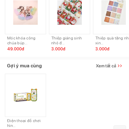
Móc khóa công
Thiệp giáng sinh
Thiệp quà tặng n
chúa búp...
nhỏ đ...
xin...
49.000
đ
3.000
đ
3.000
đ
Gợi ý mua cùng
Xem tất cả
Điện thoại đồ chơi
hìn...