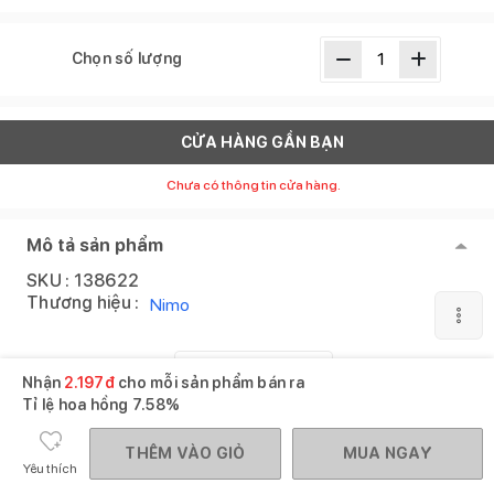
Chọn số lượng
CỬA HÀNG GẦN BẠN
Chưa có thông tin cửa hàng.
Mô tả sản phẩm
SKU :
138622
Thương hiệu :
Nimo
XEM THÊM
Nhận
2.197
đ
cho mỗi sản phẩm bán ra
Tỉ lệ hoa hồng
7.58%
Sản phẩm tương tự
Xem tất cả
THÊM VÀO GIỎ
MUA NGAY
Yêu thích