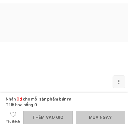
Nhận
0
đ
cho mỗi sản phẩm bán ra
Tỉ lệ hoa hồng
0
THÊM VÀO GIỎ
MUA NGAY
Yêu thích