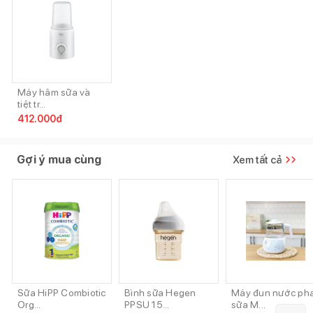
Máy hâm sữa và
tiệt tr...
412.000
đ
Gợi ý mua cùng
Xem tất cả
Sữa HiPP Combiotic
Bình sữa Hegen
Máy đun nước ph
Org...
PPSU 15...
sữa M...