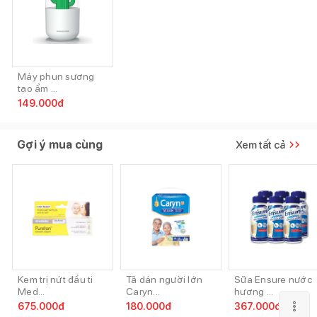
Máy phun sương
tạo ẩm ...
149.000
đ
Gợi ý mua cùng
Xem tất cả
Kem trị nứt đầu ti
Tã dán người lớn
Sữa Ensure nước
Med...
Caryn...
hương ...
675.000
đ
180.000
đ
367.000
đ