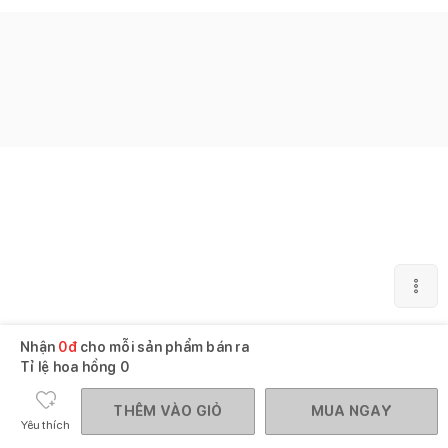
Nhận
0
đ
cho mỗi sản phẩm bán ra
Tỉ lệ hoa hồng
0
THÊM VÀO GIỎ
MUA NGAY
Yêu thích