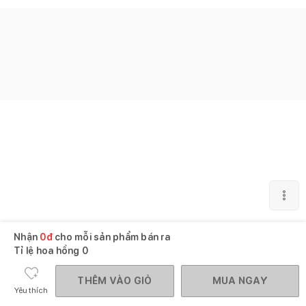
Nhận
0
đ
cho mỗi sản phẩm bán ra
Tỉ lệ hoa hồng
0
THÊM VÀO GIỎ
MUA NGAY
Yêu thích