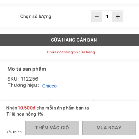
Chọn số lượng
CỬA HÀNG GẦN BẠN
Chưa có thông tin cửa hàng.
Mô tả sản phẩm
SKU :
112256
Thương hiệu :
Chicco
XEM THÊM
Nhận
10.500
đ
cho mỗi sản phẩm bán ra
Tỉ lệ hoa hồng
1%
Gợi ý mua cùng
Xem tất cả
THÊM VÀO GIỎ
MUA NGAY
Yêu thích