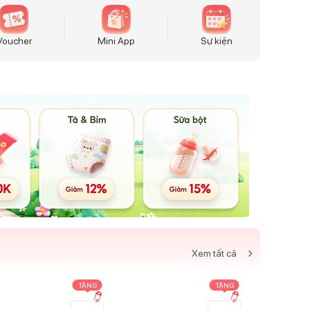
Voucher
Mini App
Sự kiện
Xem tất cả
TẶNG
TẶNG