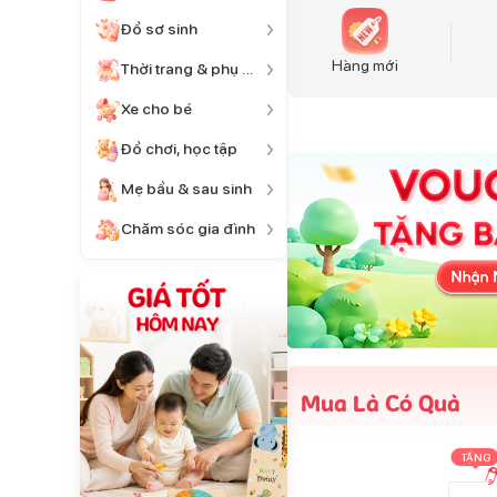
Đồ sơ sinh
Hàng mới
Thời trang & phụ kiện
Xe cho bé
Đồ chơi, học tập
Mẹ bầu & sau sinh
Chăm sóc gia đình
Mua Là Có Quà
TẶNG
TẶNG
TẶNG