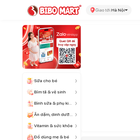
Giao tới:
Hà Nội
Sữa cho bé
Bỉm tã & vệ sinh
Bình sữa & phụ kiện
Ăn dặm, dinh dưỡng
Vitamin & sức khỏe
Đồ dùng mẹ & bé