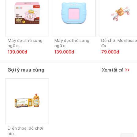
Máy đọc thẻ song
Máy đọc thẻ song
Đồ chơi Montesso
ngữ c...
ngữ c...
đa ...
139.000
đ
139.000
đ
79.000
đ
Gợi ý mua cùng
Xem tất cả
Điện thoại đồ chơi
hìn...