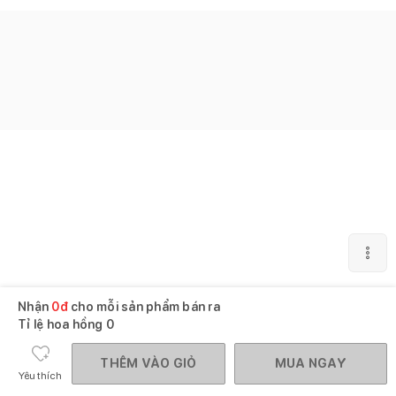
Nhận
0
đ
cho mỗi sản phẩm bán ra
Tỉ lệ hoa hồng
0
THÊM VÀO GIỎ
MUA NGAY
Yêu thích